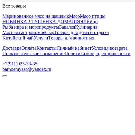
Все товары
Маринованное мясо на шашлык
Мясо
Мясо птицы
НОВИНКА!! ТУШЕНКА ДОМАШЯЯ!!
Яйцо
Рыба икра и морепродукты
Бакалея
Кулинария
Мясная гастрономия
Сыр
Товары для дома и отдыха
Китайский чай
Услуги
Товары для животных
Доставка
Оплата
Контакты
Личный кабинет
Условия возврата
Пользовательское соглашение
Политика конфиденциальности
+7(911)925-33-35
parnoemyaso@yandex.ru