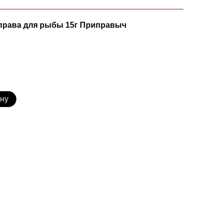
права для рыбы 15г Приправыч
ину