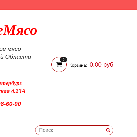
еМясо
ое мясо
ой Области
0
0.00 руб
Корзина:
етербург
ская д.23А
98-60-00