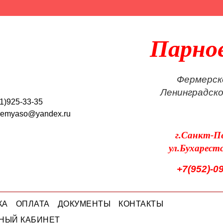
Парно
Фермерск
Ленинградск
1)925-33-35
oemyaso@yandex.ru
г.Санкт-П
ул.Бухарест
+7(952)-0
КА
ОПЛАТА
ДОКУМЕНТЫ
КОНТАКТЫ
НЫЙ КАБИНЕТ