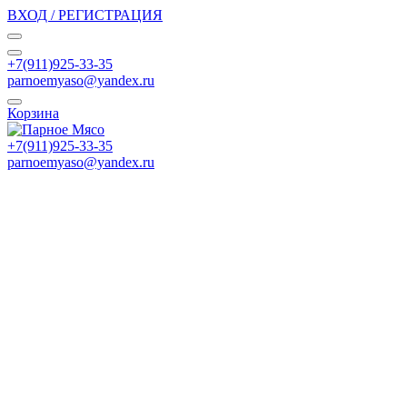
ВХОД / РЕГИСТРАЦИЯ
+7(911)925-33-35
parnoemyaso@yandex.ru
Корзина
+7(911)925-33-35
parnoemyaso@yandex.ru