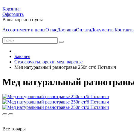
Корзина:
Оформить
Ваша корзина пуста
Ассортимент и цены
О нас
Доставка
Оплата
Документы
Контакт
Бакалея
Сухофрукты, орехи, мед, варенье
Мед натуральный разнотравье 250г ст/б Потапыч
Мед натуральный разнотравье
Все товары