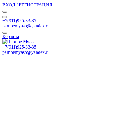
ВХОД / РЕГИСТРАЦИЯ
+7(911)925-33-35
parnoemyaso@yandex.ru
Корзина
+7(911)925-33-35
parnoemyaso@yandex.ru