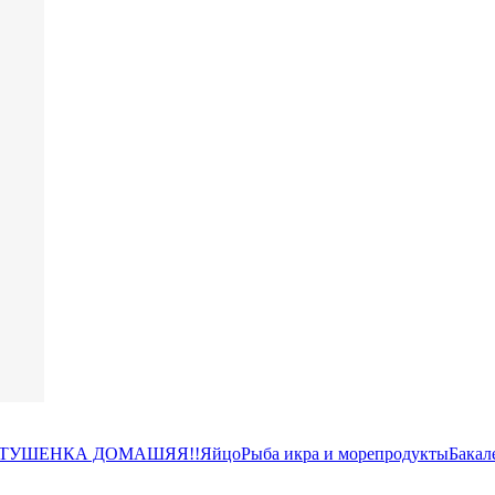
 ТУШЕНКА ДОМАШЯЯ!!
Яйцо
Рыба икра и морепродукты
Бакал