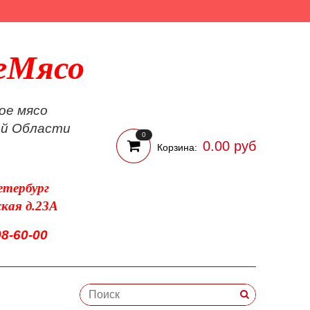
еМясо
ое мясо
ой Области
0
0.00 руб
Корзина:
етербург
ская д.23А
98-60-00