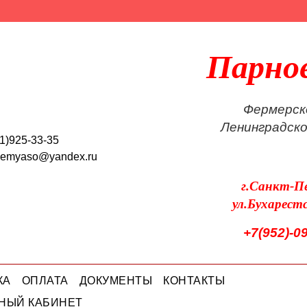
Парно
Фермерск
Ленинградск
1)925-33-35
oemyaso@yandex.ru
г.Санкт-П
ул.Бухарест
+7(952)-0
КА
ОПЛАТА
ДОКУМЕНТЫ
КОНТАКТЫ
НЫЙ КАБИНЕТ