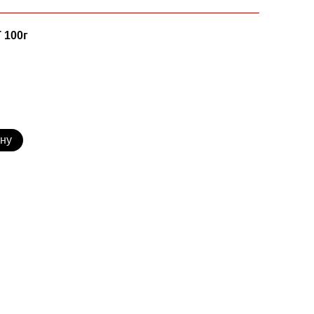
 100г
ину