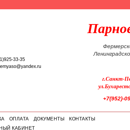
Парно
Фермерск
Ленинградск
1)925-33-35
oemyaso@yandex.ru
г.Санкт-П
ул.Бухарест
+7(952)-0
КА
ОПЛАТА
ДОКУМЕНТЫ
КОНТАКТЫ
НЫЙ КАБИНЕТ