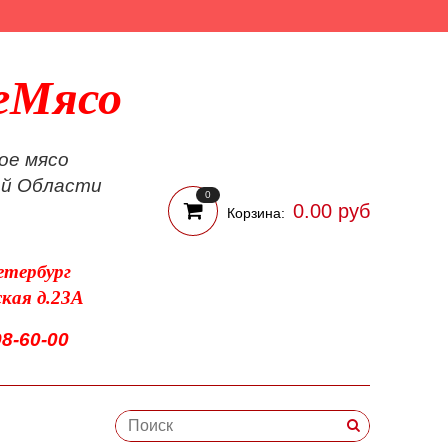
еМясо
ое мясо
ой Области
0
0.00 руб
Корзина:
етербург
ская д.23А
98-60-00