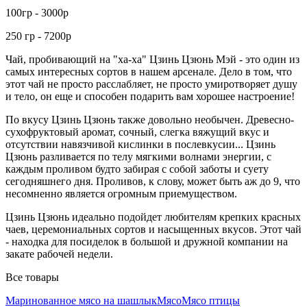
100гр - 3000р
250 гр - 7200р
Чай, пробивающий на "ха-ха" Цзинь Цзюнь Мэй - это один из
самых интересных сортов в нашем арсенале. Дело в том, что
этот чай не просто расслабляет, не просто умиротворяет душу
и тело, он еще и способен подарить вам хорошее настроение!
По вкусу Цзинь Цзюнь также довольно необычен. Древесно-
сухофруктовый аромат, сочный, слегка вяжущий вкус и
отсутствии навязчивой кислинки в послевкусии... Цзинь
Цзюнь разливается по телу мягкими волнами энергии, с
каждым проливом будто забирая с собой заботы и суету
сегодняшнего дня. Проливов, к слову, может быть аж до 9, что
несомненно является огромным приемуществом.
Цзинь Цзюнь идеально подойдет любителям крепких красных
чаев, церемониальных сортов и насыщенных вкусов. Этот чай
- находка для посиделок в большой и дружной компании на
закате рабочей недели.
Все товары
Маринованное мясо на шашлык
Мясо
Мясо птицы