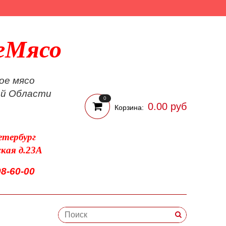
еМясо
ое мясо
ой Области
0
0.00 руб
Корзина:
етербург
ская д.23А
98-60-00