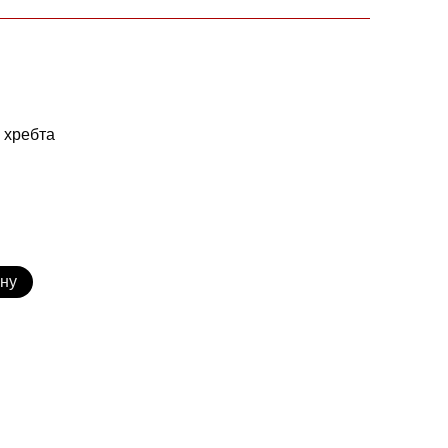
з хребта
ину