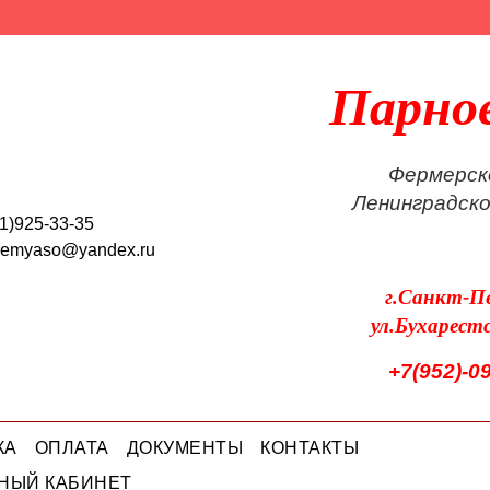
Парно
Фермерск
Ленинградск
1)925-33-35
oemyaso@yandex.ru
г.Санкт-П
ул.Бухарест
+7(952)-0
КА
ОПЛАТА
ДОКУМЕНТЫ
КОНТАКТЫ
НЫЙ КАБИНЕТ