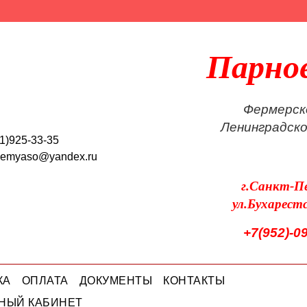
Парно
Фермерск
Ленинградск
1)925-33-35
oemyaso@yandex.ru
г.Санкт-П
ул.Бухарест
+7(952)-0
КА
ОПЛАТА
ДОКУМЕНТЫ
КОНТАКТЫ
НЫЙ КАБИНЕТ