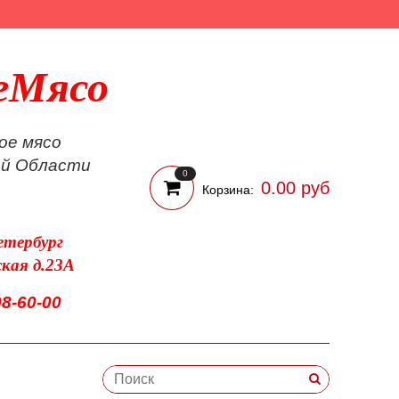
еМясо
ое мясо
ой Области
0
0.00 руб
Корзина:
етербург
ская д.23А
98-60-00