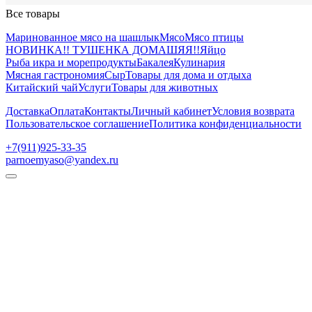
Все товары
Маринованное мясо на шашлык
Мясо
Мясо птицы
НОВИНКА!! ТУШЕНКА ДОМАШЯЯ!!
Яйцо
Рыба икра и морепродукты
Бакалея
Кулинария
Мясная гастрономия
Сыр
Товары для дома и отдыха
Китайский чай
Услуги
Товары для животных
Доставка
Оплата
Контакты
Личный кабинет
Условия возврата
Пользовательское соглашение
Политика конфиденциальности
+7(911)925-33-35
parnoemyaso@yandex.ru